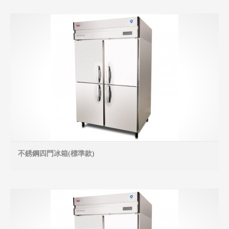
不銹鋼四門冰箱(標準款)
MO