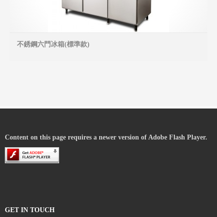
不銹鋼六門冰箱(標準款)
MO
Content on this page requires a newer version of Adobe Flash Player.
GET IN TOUCH