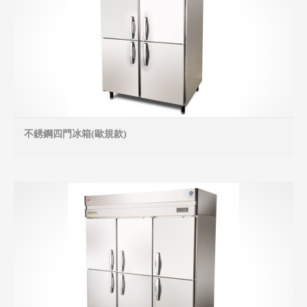
不銹鋼四門冰箱(歐規款)
MO