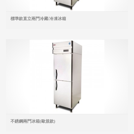
標準款直立兩門冷藏/冷凍冰箱
MO
不銹鋼兩門冰箱(歐規款)
MO