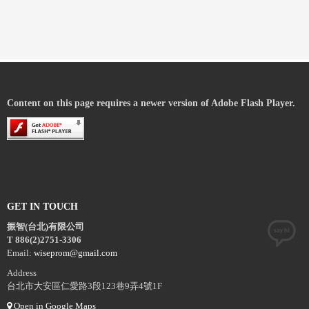
Content on this page requires a newer version of Adobe Flash Player.
GET IN TOUCH
振智(台北)有限公司
T 886(2)2751-3306
Email:
wiseprom@gmail.com
Address
台北市大安區仁愛路3段123巷9弄4號1F
Open in Google Maps