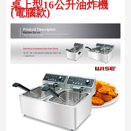
桌上型16公升油炸機
(電腦款)