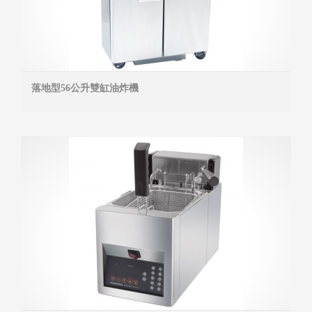
落地型56公升雙缸油炸機
MOR