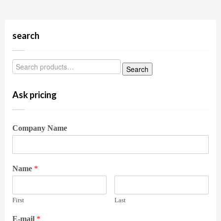
search
Ask pricing
Company Name
Name
*
First
Last
E-mail
*