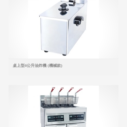
桌上型4公升油炸機 (機械款)
MOR