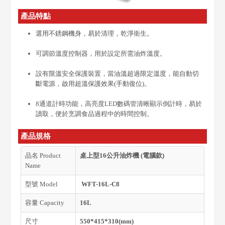
產品特點
選用不銹鋼機身，易於清理，乾淨衛生。
可調節溫度控制器，用於設定所需油炸溫度。
設有限溫安全保護裝置，當油溫超過限定溫度，能自動切
斷電源，啟用超溫保護效果(手動復位)。
8通道計時功能，高亮度LED數碼管清晰顯示倒計時，易於
讀取，便於烹調食品過程中的時間控制。
產品規格
品名 Product
桌上型16公升油炸機 (電腦款)
Name
型號 Model
WFT-16L-C8
容量 Capacity
16L
尺寸
550*415*310(mm)