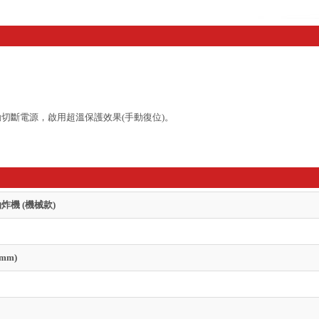
切斷電源，啟用超溫保護效果(手動復位)。
炸機 (機械款)
(mm)