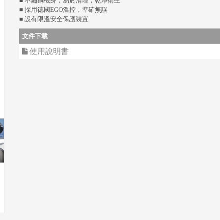
■ 不鏽鋼機身，易於清理，乾淨衛生
■ 採用德國EGO溫控，準確無誤
■ 設有限溫安全保護裝置
文件下載
使用說明書