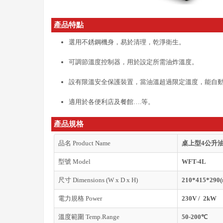
產品特點
選用不銹鋼機身，易於清理，乾淨衛生。
可調節溫度控制器，用於設定所需油炸溫度。
設有限溫安全保護裝置，當油溫超過限定溫度，能自動
適用於各便利店及餐館….等。
產品規格
品名 Product Name
桌上型4公升油
型號 Model
WFT-4L
尺寸 Dimensions (W x D x H)
210*415*290
電力規格 Power
230V / 2kW
溫度範圍 Temp.Range
50-200℃