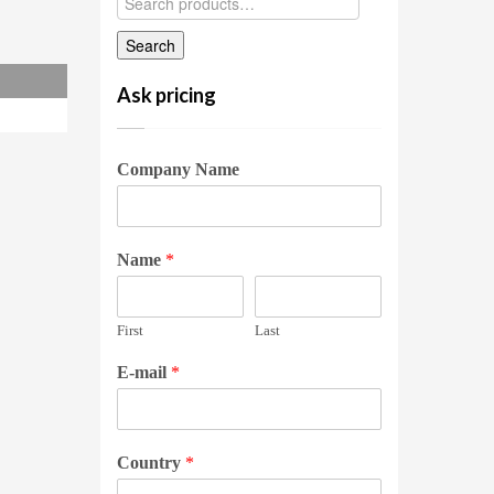
Ask pricing
Company Name
Name
*
First
Last
E-mail
*
Country
*