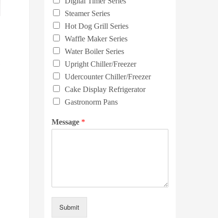
Digital Timer Series
Steamer Series
Hot Dog Grill Series
Waffle Maker Series
Water Boiler Series
Upright Chiller/Freezer
Udercounter Chiller/Freezer
Cake Display Refrigerator
Gastronorm Pans
Message
*
Submit