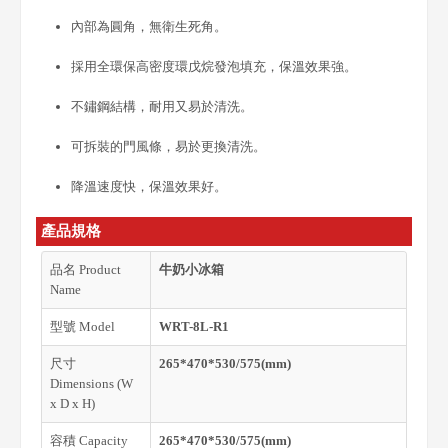
內部為圓角，無衛生死角。
採用全環保高密度環戊烷發泡填充，保溫效果強。
不鏽鋼結構，耐用又易於清洗。
可拆裝的門風條，易於更換清洗。
降溫速度快，保溫效果好。
產品規格
品名 Product
牛奶小冰箱
Name
型號 Model
WRT-8L-R1
尺寸
265*470*530/575(mm)
Dimensions (W
x D x H)
容積 Capacity
265*470*530/575(mm)