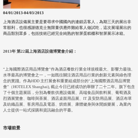
04/01/2013-04/03/2013
上海酒店設備展主要是要尋求中國國內的連鎖店客人，為期三天的展出非
常順利，也很感謝德克士無限量供應炸雞給客人做試吃，這次展場展出的
商品類別眾多，包括技術已經完全純熟的智屏蛋糕櫃和智屏展示冰箱。
2013年 第22屆上海酒店設備博覽會介紹：
“上海國際酒店用品博覽會”作為酒店餐飲行業全球規模最大、影響力最強、
水準最高的博覽會之一，一如既往關注酒店用品行業的創新元素與綠色理
念的實踐。作為HDD 主打展會和重要組成部分的“上海國際酒店用品博覽
會”（HOTELEX Shanghai), 截止今日已經成功的舉辦了二十二年。旗下包含
了十個主題展區，分別為餐飲供應設備展、高端食品與飲料展、葡萄酒及
烈酒展覽會、咖啡與茶展、酒店桌面用品展、IT 及安防用品展、酒店布草
及紡織品展、客房用品及電器、烘焙展、康體健身與休閒娛樂展，為業內
人士提供一站式採購和資訊融合的平臺。
市場前景