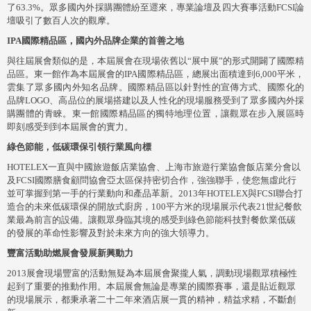
了63.3%。眾多國內外採購團體紛至遝來，專業論壇及四大賽事活動FCSI論
壇吸引了數百人次的觀摩。
IPA國際精品區，國內外品牌企業的首善之地
與往屆展會類似的是，本屆展會在現場依舊以“展中展”的形式開闢了國際精
品區。東一館作為本屆展會的IPA國際精品區，總展出面積達到6,000平米，
雲集了眾多國內外知名品牌。國際精品區以針對性的宣傳方式、國際化的
品牌LOGO、高品位的展場搭建以及人性化的現場服務受到了眾多國內外採
購團體的青睞。東一館國際精品區的獨特地理位置，讓觀眾在步入展區時
即刻感受到到本屆展會的實力。
綠色節能，低碳環保引領行業風向標
HOTELEX一直與中國旅遊飯店業協會、上海市旅遊行業協會飯店業分會以
及FCSI國際膳食顧問協會亞太區保持密切合作，強強聯手，使您無虛此行
並可掌握到第一手的行業動向和產品革新。2013年HOTELEX與FCSI聯合打
造合的未來低碳環保的開放式廚房，100平方米的現場展示代表21世紀餐飲
業最為前言的設備。讓觀眾身臨其境的感受到綠色節能科技對餐飲業低碳
的發展的革命性影響及對於未來方向的強大領導力。
豐富活動助燃展會發展新興動力
2013展會現場豐富的活動無疑為本屆展會聚攏人氣，調動現場觀眾積極性
起到了重要的推動作用。本屆展會無論是專業的國際賽事，還是貼近觀眾
的現場展示，都秉承著二十二年來酒店展一貫的精神，精益求精，不斷創