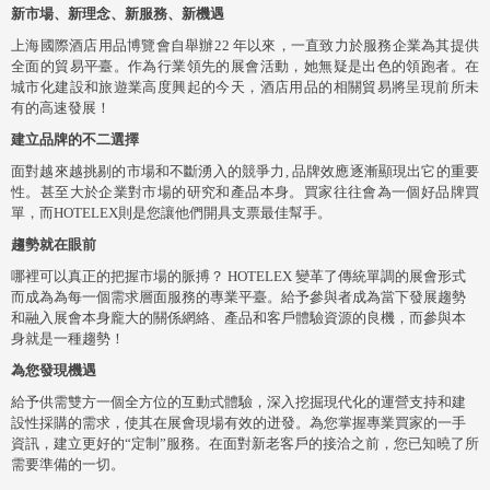
新市場、新理念、新服務、新機遇
上海國際酒店用品博覽會自舉辦22 年以來，一直致力於服務企業為其提供
全面的貿易平臺。作為行業領先的展會活動，她無疑是出色的領跑者。在
城市化建設和旅遊業高度興起的今天，酒店用品的相關貿易將呈現前所未
有的高速發展！
建立品牌的不二選擇
面對越來越挑剔的市場和不斷湧入的競爭力, 品牌效應逐漸顯現出它的重要
性。甚至大於企業對市場的研究和產品本身。買家往往會為一個好品牌買
單，而HOTELEX則是您讓他們開具支票最佳幫手。
趨勢就在眼前
哪裡可以真正的把握市場的脈搏？ HOTELEX 變革了傳統單調的展會形式
而成為為每一個需求層面服務的專業平臺。給予參與者成為當下發展趨勢
和融入展會本身龐大的關係網絡、產品和客戶體驗資源的良機，而參與本
身就是一種趨勢！
為您發現機遇
給予供需雙方一個全方位的互動式體驗，深入挖掘現代化的運營支持和建
設性採購的需求，使其在展會現場有效的迸發。為您掌握專業買家的一手
資訊，建立更好的“定制”服務。在面對新老客戶的接洽之前，您已知曉了所
需要準備的一切。