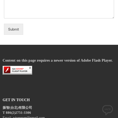
Submit
Content on this page requires a newer version of Adobe Flash Player.
GET IN TOUCH
振智(台北)有限公司
T 886(2)2751-3306
Email:
wiseprom@gmail.com