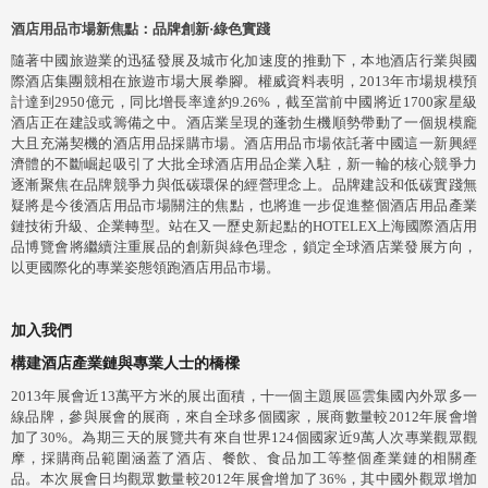
酒店用品市場新焦點：品牌創新·綠色實踐
隨著中國旅遊業的迅猛發展及城市化加速度的推動下，本地酒店行業與國
際酒店集團競相在旅遊市場大展拳腳。權威資料表明，2013年市場規模預
計達到2950億元，同比增長率達約9.26%，截至當前中國將近1700家星級
酒店正在建設或籌備之中。酒店業呈現的蓬勃生機順勢帶動了一個規模龐
大且充滿契機的酒店用品採購市場。酒店用品市場依託著中國這一新興經
濟體的不斷崛起吸引了大批全球酒店用品企業入駐，新一輪的核心競爭力
逐漸聚焦在品牌競爭力與低碳環保的經營理念上。品牌建設和低碳實踐無
疑將是今後酒店用品市場關注的焦點，也將進一步促進整個酒店用品產業
鏈技術升級、企業轉型。站在又一歷史新起點的HOTELEX上海國際酒店用
品博覽會將繼續注重展品的創新與綠色理念，鎖定全球酒店業發展方向，
以更國際化的專業姿態領跑酒店用品市場。
加入我們
構建酒店產業鏈與專業人士的橋樑
2013年展會近13萬平方米的展出面積，十一個主題展區雲集國內外眾多一
線品牌，參與展會的展商，來自全球多個國家，展商數量較2012年展會增
加了30%。為期三天的展覽共有來自世界124個國家近9萬人次專業觀眾觀
摩，採購商品範圍涵蓋了酒店、餐飲、食品加工等整個產業鏈的相關產
品。本次展會日均觀眾數量較2012年展會增加了36%，其中國外觀眾增加