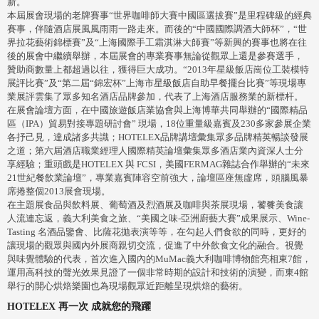
新。
本屆展會現場的老牌賽事“世界咖啡師大賽中國區選拔賽”是里程碑級的經典
賽事，伴隨酒店展風風雨雨一路走來。而後的“中國國際調酒大師杯”，“世
界拉花藝術錦標賽”及“上海國際手工霜淇淋大師賽”等新興的賽事也將在往
後的展會中繼續舉辦，本屆展會的專業賽事無論從觀眾上還是參賽選手，
贊助商數量上都超過以往，獲得巨大成功。“2013年星級飯店崗位工裝模特
展評比賽”及“第二屆“錦宏杯”上海市星級飯店自助早餐擺台比賽”等現場專
業展評雲集了眾多知名酒店品牌參加，代表了上海酒店服務業的新標杆。
在展會論壇方面，在中國旅遊飯店業協會與上海博華共同舉辦的“國際精品
區（IPA）貿易對接專題研討會” 現場，18位重量級嘉賓及230多家參展企業
各抒己見，達成諸多共識；HOTELEX品牌講壇彙集眾多品牌精英暢談發展
之道；第六屆酒店職業經理人國際精英論壇彙集眾多酒店業內資深人士分
享經驗；重頭戲是HOTELEX 與 FCSI，美國FERMAG雜誌合作舉辦的“未來
21世紀餐飲業論壇”，專業嘉賓陣容空前強大，論壇區座無虛席，頭腦風暴
席捲整個2013展會現場。
在主題展食品與飲料展、葡萄酒及烈酒展及咖啡與茶展現場，饕餮美食讓
人流連忘返，義大利美食之旅、“美國之味-亞洲廚藝大賽”成果展示、Wine-
Tasting 名酒品鑒會、比薩花拋表演等等，在勾起人們食欲的同時，更好的
讓現場的觀眾與國內外展商親切交流，促進了中外飲食文化的融合。視覺
與味覺體驗的代表，首次進入國內的MuMac義大利咖啡博物館亮相東7館，
運用高科技的聲光效果見證了一個非常時期的設計和技術的演變，而東4館
舉行的開心烘焙樂園也為現場觀眾近距離呈現烘焙的藝術。
HOTELEX 再一次 成就您的飛躍