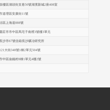
鼓樓區湖頭街支巷50號湖濱新城2座408室
市道理區安廣街11號
沽區上海道888號
棗莊市市中區馬宅子南裡3號樓3單元
長沙市67號信箱長沙礦冶研究所
21大街348號1棟2單元504號
市中區渝鐵村8棟1單元4樓2號