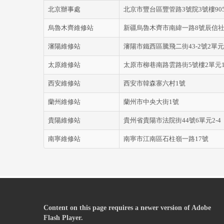
北京辦事處
北京市豐台區豐管路3號院3號樓90
烏魯木齊維修站
新疆烏魯木齊市南緯一路8號辰信社區
瀋陽維修站
瀋陽市鐵西區騰飛二街43-2號2單元
太原維修站
太原市柳巷南路雲路街5號樓2單元1
西安維修站
西安市韓森寨六村1號
蘭州維修站
蘭州市中央大街1號
貴陽維修站
貴州省貴陽市法院街44號6單元2-4
南寧維修站
南寧市江南區石柱嶺一路17號
Content on this page requires a newer version of Adobe
Flash Player.