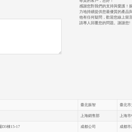
尊貴的客戶，您好！
感謝您對我們的支持與愛護！
力地持續提供您最優質的產品
他有任何疑問，歡迎您線上留
請專人回覆您的問題。謝謝您!
臺北振智
臺北市
上海銷售部
上海市中
3棟15-17
成都公司
成都市