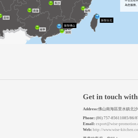
不管您在
長沙
為您服務
福州
貴陽
昆明
振智台北
振智佛山
南寧
深圳
Get in touch with
Address:
佛山南海區里水鎮北沙
Phone:
(86) 757-85611085/86/8
Email:
export@wise-promotion.
Web:
http://www.wise-kitchen.c