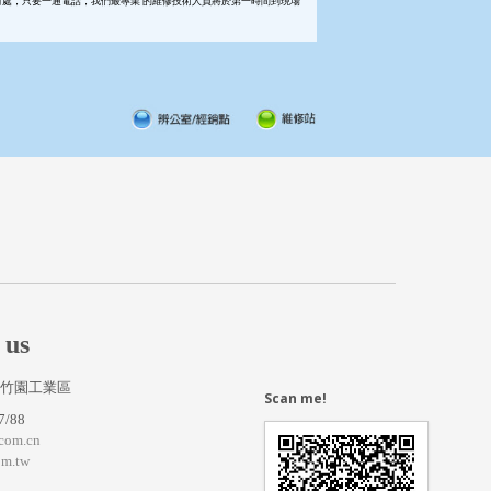
何處，只要一通電話，我們最專業 的維修技術人員將於第一時間到現場
。
 us
竹園工業區
Scan me!
7/88
com.cn
om.tw