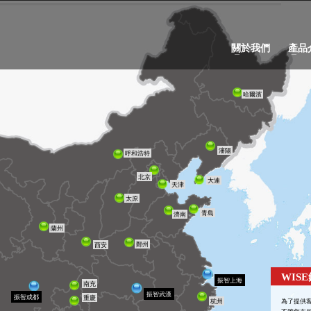
關於我們
產品
哈爾濱
瀋陽
呼和浩特
北京
大連
天津
太原
青島
濟南
蘭州
鄭州
西安
WIS
振智上海
南充
振智武漢
振智成都
重慶
杭州
為了提供