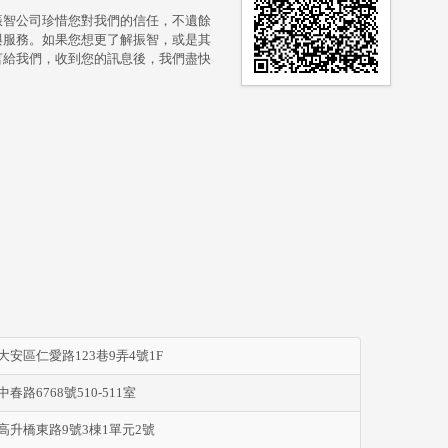
振智公司珍惜您對我們的信任，不遺餘
與服務。如果您想更了解振智，或是其
言給我們，收到您的訊息後，我們盡快
大安區仁愛路123巷9弄4號1F
春路6768號510-511室
高升橋東路9號3棟1單元2號