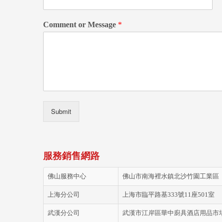
Comment or Message
*
Submit
服務銷售網路
佛山服務中心
佛山市南海裡水鎮北沙竹園工業區
上海分公司
上海市臨平路基333號11座501室
武漢分公司
武漢市江岸區華中廚具酒店用品市場D