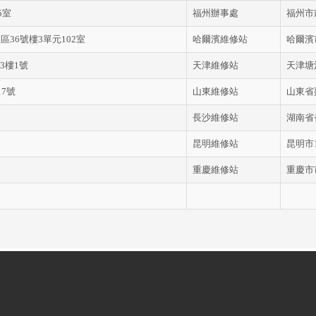
5室
福州辦事處
福州市
36號樓3單元102室
哈爾濱維修站
哈爾濱
3樓1號
天津維修站
天津塘
7號
山東維修站
山東省
長沙維修站
湖南省
昆明維修站
昆明市1
重慶維修站
重慶市