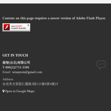
Content on this page requires a newer version of Adobe Flash Player.
GET IN TOUCH
振智(台北)有限公司
T 886(2)2751-3306
Email:
wiseprom@gmail.com
Address
台北市大安區仁愛路3段123巷9弄4號1F
Open in Google Maps