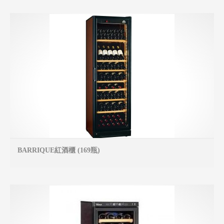
BARRIQUE紅酒櫃 (169瓶)
MO