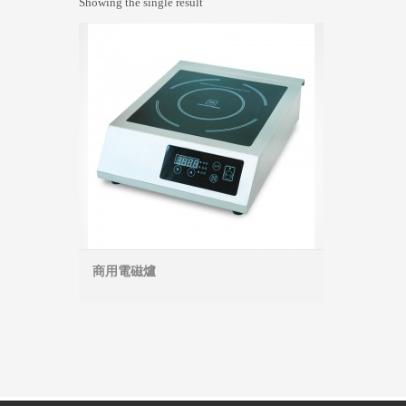
Showing the single result
商用電磁爐
MORE INFO