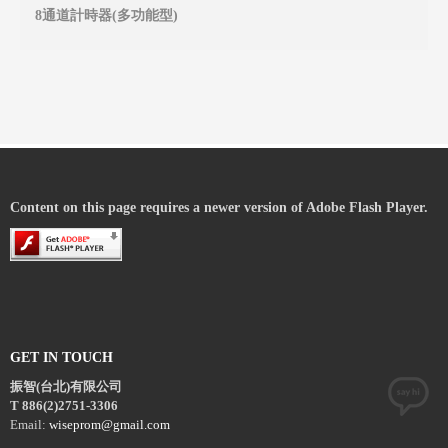
8通道計時器(多功能型)
MO
Content on this page requires a newer version of Adobe Flash Player.
GET IN TOUCH
振智(台北)有限公司
T 886(2)2751-3306
Email:
wiseprom@gmail.com