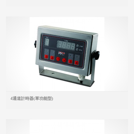
4通道計時器(單功能型)
MO