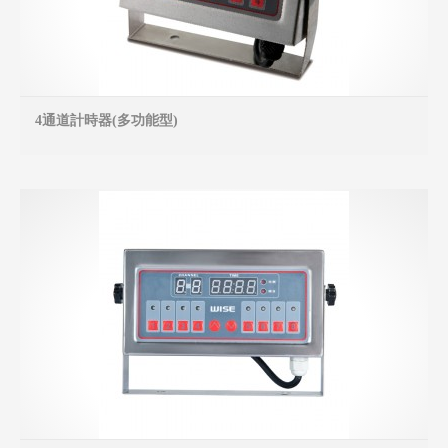
4通道計時器(多功能型)
MO