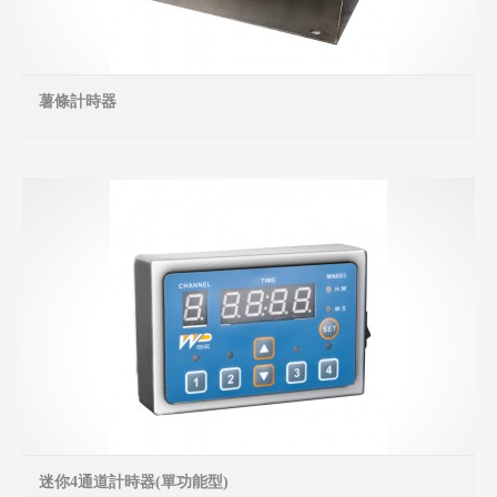
薯條計時器
MO
迷你4通道計時器(單功能型)
MO