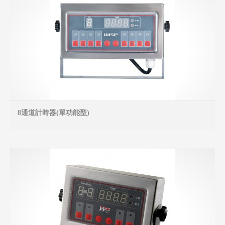
8通道計時器(單功能型)
MO