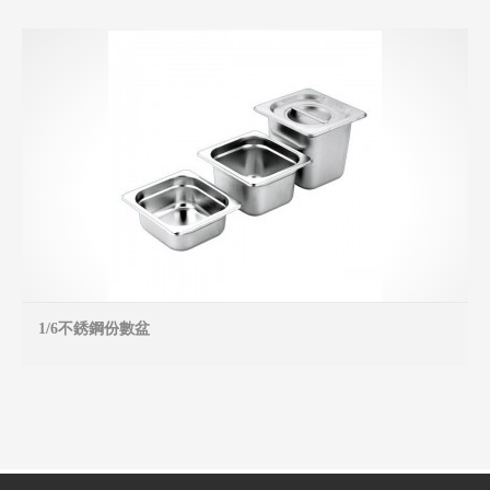
1/6不銹鋼份數盆
MO