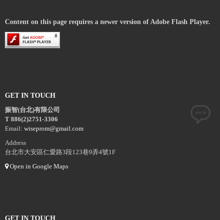
Content on this page requires a newer version of Adobe Flash Player.
GET IN TOUCH
振智(台北)有限公司
T 886(2)2751-3306
Email:
wiseprom@gmail.com
Address
台北市大安區仁愛路3段123巷9弄4號1F
Open in Google Maps
GET IN TOUCH