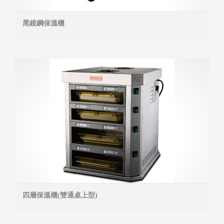
黑鏡鋼保溫櫃
MOR
四層保溫櫃(雙通桌上型)
MOR