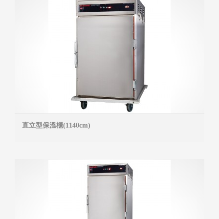
直立型保溫櫃(1140cm)
MOR