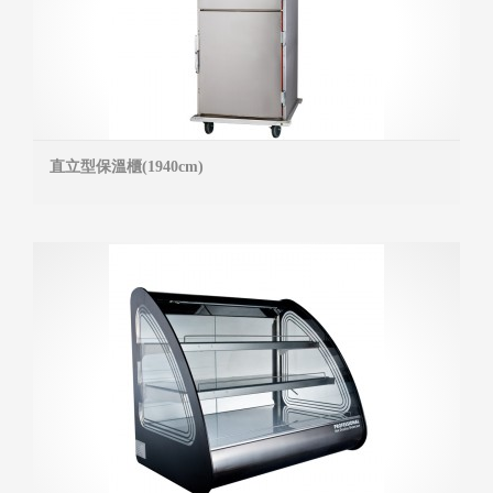
直立型保溫櫃(1940cm)
MOR