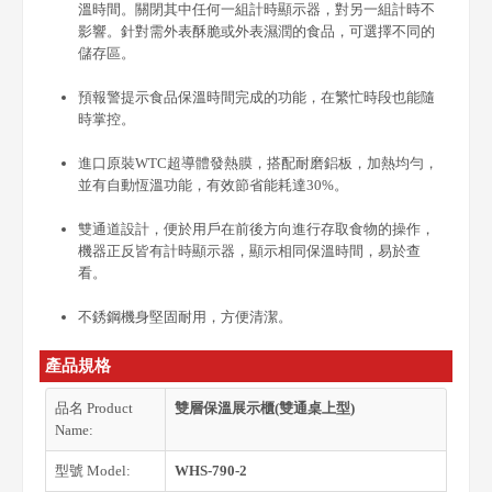
溫時間。關閉其中任何一組計時顯示器，對另一組計時不
影響。針對需外表酥脆或外表濕潤的食品，可選擇不同的
儲存區。
預報警提示食品保溫時間完成的功能，在繁忙時段也能隨
時掌控。
進口原裝WTC超導體發熱膜，搭配耐磨鋁板，加熱均勻，
並有自動恆溫功能，有效節省能耗達30%。
雙通道設計，便於用戶在前後方向進行存取食物的操作，
機器正反皆有計時顯示器，顯示相同保溫時間，易於查
看。
不銹鋼機身堅固耐用，方便清潔。
產品規格
品名 Product
雙層保溫展示櫃(雙通桌上型)
Name:
型號 Model:
WHS-790-2