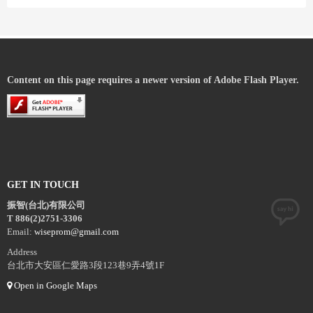
Content on this page requires a newer version of Adobe Flash Player.
GET IN TOUCH
振智(台北)有限公司
T 886(2)2751-3306
Email:
wiseprom@gmail.com
Address
台北市大安區仁愛路3段123巷9弄4號1F
Open in Google Maps