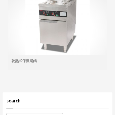
乾熱式保溫湯鍋
MOR
search