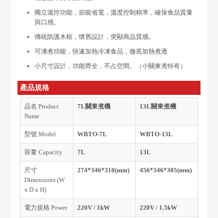
獨立溫控功能，節能省電，溫度控制精準，確保食品質量
與口感。
傳統防護木框，懷舊設計，突顯商品質感。
可沸煮功能，快速加熱冷凍食品，徹底加熱煮透
小尺寸設計，功能齊全，不占空間。（小關東煮特有）
產品規格
品名 Product
7L關東煮機
13L關東煮機
Name
型號 Model
WBTO-7L
WBTO-13L
容量 Capacity
7L
13L
尺寸
274*346*310(mm)
456*346*305(mm)
Dimensions (W
x D x H)
電力規格 Power
220V / 1kW
220V / 1.5kW