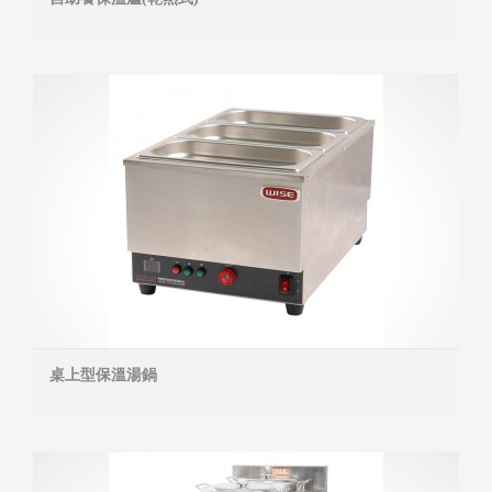
MOR
桌上型保溫湯鍋
MOR