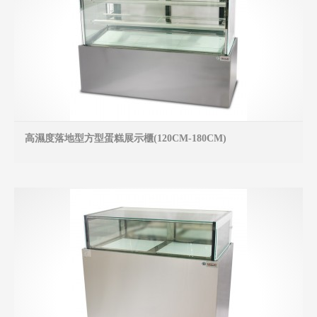
高濕度落地型方型蛋糕展示櫃(120CM-180CM)
MO