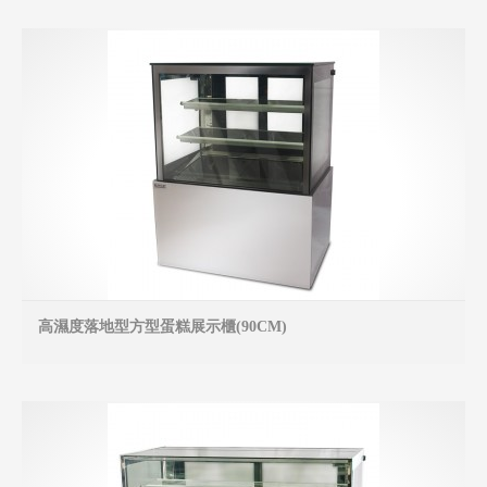
高濕度落地型方型蛋糕展示櫃(90CM)
MO