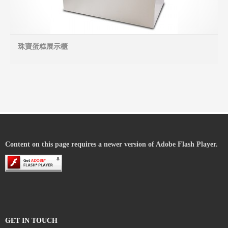
珠寶蛋糕展示櫃
MO
Content on this page requires a newer version of Adobe Flash Player.
GET IN TOUCH