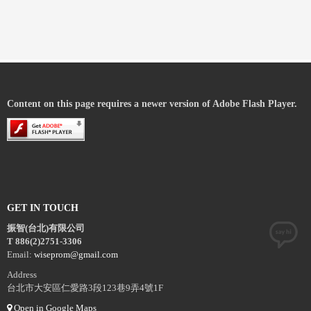
Content on this page requires a newer version of Adobe Flash Player.
GET IN TOUCH
振智(台北)有限公司
T 886(2)2751-3306
Email:
wiseprom@gmail.com
Address
台北市大安區仁愛路3段123巷9弄4號1F
Open in Google Maps